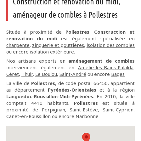
Construction et rénovation du midi,
aménageur de combles à Pollestres
Située à proximité de
Pollestres
,
Construction et
rénovation du midi
est également spécialisée en
charpente
,
zinguerie et gouttières
,
isolation des combles
ou encore
isolation extérieure
.
Nos artisans experts en
aménagement de combles
interviennent également en
Amélie-les-Bains-Palalda
,
Céret
,
Thuir
,
Le Boulou
,
Saint-André
ou encore
Bages
.
La ville de
Pollestres
, de code postal 66450, appartient
au département
Pyrénées-Orientales
et à la région
Languedoc-Roussillon-Midi-Pyrénées
. En 2010, la ville
comptait 4410 habitants.
Pollestres
est située à
proximité de Perpignan, Saint-Estève, Saint-Cyprien,
Canet-en-Roussillon ou encore Narbonne.