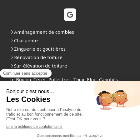
Aménagement de combles
Charpente
Zinguerie et gouttières
Rénovation de toiture
Sur-élévation de toiture
Le Boulou, Céret, Pollestres, Thuir, Elne, Canohès,
Argelès-sur-Mer, Toulouges, Saint-Cyprien, Saleilles,
Le Soler, Perpignan
Plan du site
Mentions légales
Création et référencement du site par Simplébo